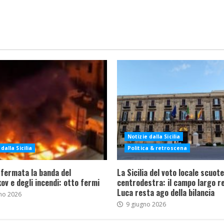
Notizie dalla Sicilia
dalla Sicilia
Politica & retroscena
 fermata la banda del
La Sicilia del voto locale scuote 
ov e degli incendi: otto fermi
centrodestra: il campo largo re
Luca resta ago della bilancia
no 2026
9 giugno 2026