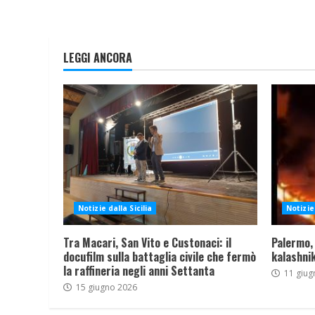
LEGGI ANCORA
Notizie dalla Sicilia
Notizie 
Tra Macari, San Vito e Custonaci: il
Palermo,
docufilm sulla battaglia civile che fermò
kalashnik
la raffineria negli anni Settanta
11 giug
15 giugno 2026