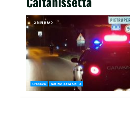
Caltanissetta
2 MIN READ
Cronaca
Notizie dalla Sicilia