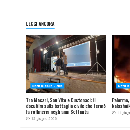
LEGGI ANCORA
Notizie dalla Sicilia
Notizie 
Tra Macari, San Vito e Custonaci: il
Palermo,
docufilm sulla battaglia civile che fermò
kalashnik
la raffineria negli anni Settanta
11 giug
15 giugno 2026