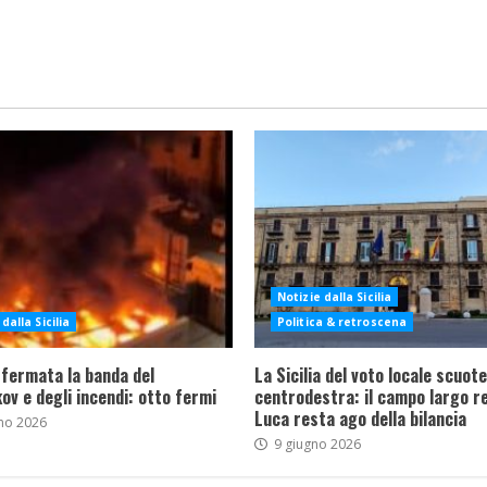
Notizie dalla Sicilia
dalla Sicilia
Politica & retroscena
 fermata la banda del
La Sicilia del voto locale scuote 
ov e degli incendi: otto fermi
centrodestra: il campo largo re
Luca resta ago della bilancia
no 2026
9 giugno 2026