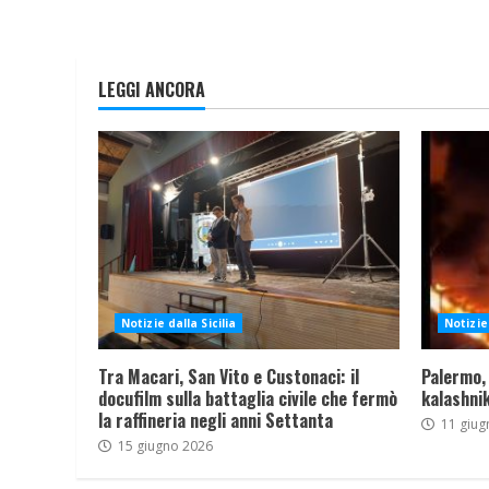
LEGGI ANCORA
Notizie dalla Sicilia
Notizie 
Tra Macari, San Vito e Custonaci: il
Palermo,
docufilm sulla battaglia civile che fermò
kalashnik
la raffineria negli anni Settanta
11 giug
15 giugno 2026