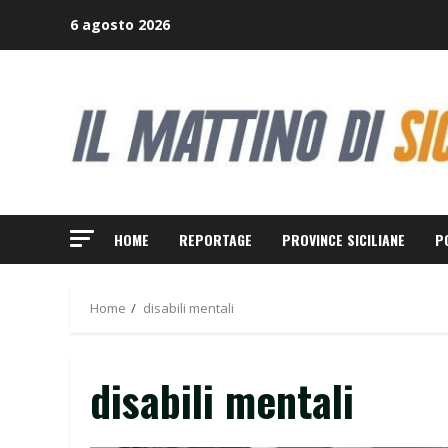
Skip
6 agosto 2026
to
content
HOME
REPORTAGE
PROVINCE SICILIANE
P
Home
disabili mentali
disabili mentali