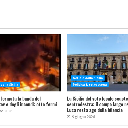
Notizie dalla Sicilia
dalla Sicilia
Politica & retroscena
 fermata la banda del
La Sicilia del voto locale scuote 
ov e degli incendi: otto fermi
centrodestra: il campo largo re
Luca resta ago della bilancia
no 2026
9 giugno 2026