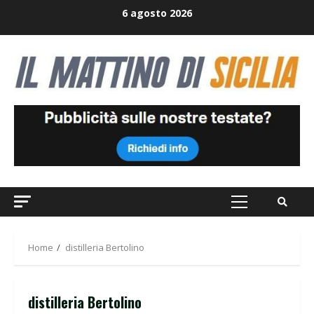
Skip
6 agosto 2026
to
content
Primary
Menu
Home
distilleria Bertolino
distilleria Bertolino