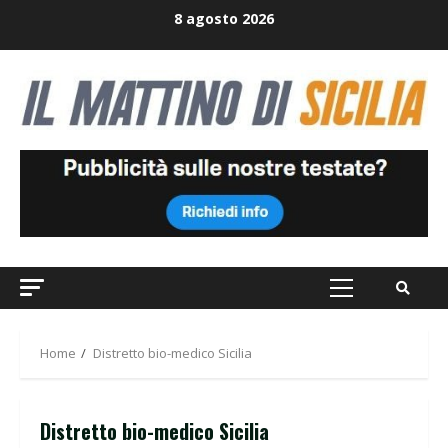
Skip
8 agosto 2026
to
content
Primary
Menu
Home
Distretto bio-medico Sicilia
Distretto bio-medico Sicilia