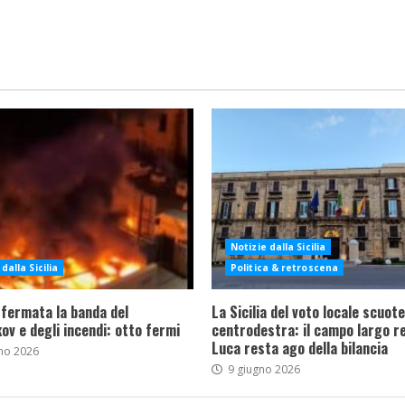
Notizie dalla Sicilia
dalla Sicilia
Politica & retroscena
 fermata la banda del
La Sicilia del voto locale scuote 
ov e degli incendi: otto fermi
centrodestra: il campo largo re
Luca resta ago della bilancia
no 2026
9 giugno 2026