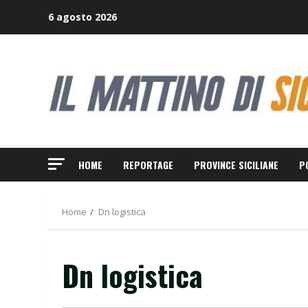
Skip
6 agosto 2026
to
content
HOME
REPORTAGE
PROVINCE SICILIANE
P
Home
Dn logistica
Dn logistica