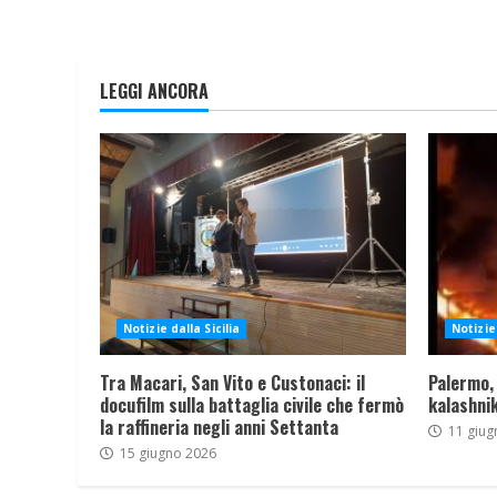
LEGGI ANCORA
Notizie dalla Sicilia
Notizie 
Tra Macari, San Vito e Custonaci: il
Palermo,
docufilm sulla battaglia civile che fermò
kalashnik
la raffineria negli anni Settanta
11 giug
15 giugno 2026