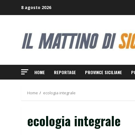
Skip
8 agosto 2026
to
content
HOME
REPORTAGE
PROVINCE SICILIANE
P
Home
ecologia integrale
ecologia integrale