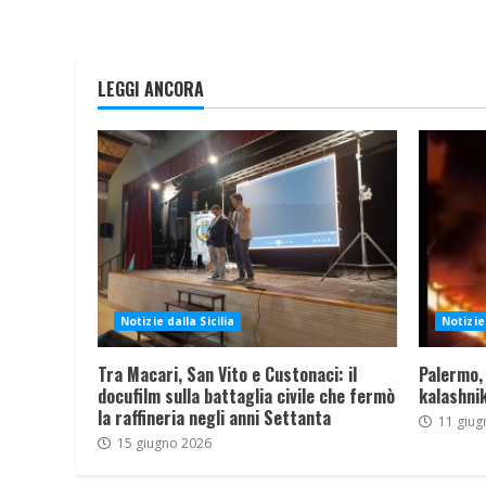
LEGGI ANCORA
Notizie dalla Sicilia
Notizie 
Tra Macari, San Vito e Custonaci: il
Palermo,
docufilm sulla battaglia civile che fermò
kalashnik
la raffineria negli anni Settanta
11 giug
15 giugno 2026