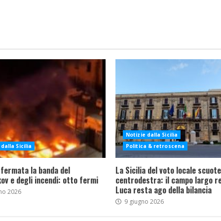
Notizie dalla Sicilia
dalla Sicilia
Politica & retroscena
 fermata la banda del
La Sicilia del voto locale scuote 
ov e degli incendi: otto fermi
centrodestra: il campo largo re
Luca resta ago della bilancia
no 2026
9 giugno 2026