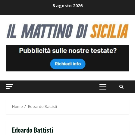
Skip
8 agosto 2026
to
content
Primary
Menu
Home
Edoardo Battisti
Edoardo Battisti