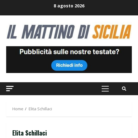
Skip
8 agosto 2026
to
content
Primary
Menu
Home
Elita Schillaci
Elita Schillaci