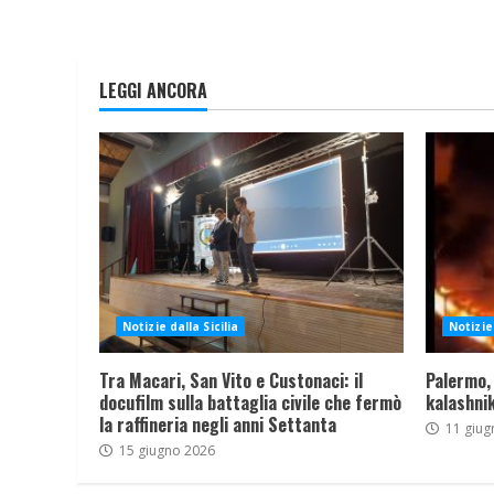
LEGGI ANCORA
Notizie dalla Sicilia
Notizie 
Tra Macari, San Vito e Custonaci: il
Palermo,
docufilm sulla battaglia civile che fermò
kalashnik
la raffineria negli anni Settanta
11 giug
15 giugno 2026