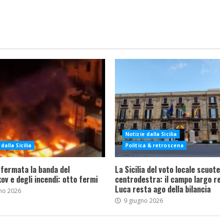
Notizie dalla Sicilia
dalla Sicilia
Politica & retroscena
 fermata la banda del
La Sicilia del voto locale scuote 
ov e degli incendi: otto fermi
centrodestra: il campo largo re
Luca resta ago della bilancia
no 2026
9 giugno 2026