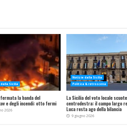
Notizie dalla Sicilia
dalla Sicilia
Politica & retroscena
 fermata la banda del
La Sicilia del voto locale scuote 
ov e degli incendi: otto fermi
centrodestra: il campo largo re
Luca resta ago della bilancia
no 2026
9 giugno 2026