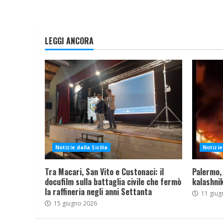
LEGGI ANCORA
Notizie dalla Sicilia
Notizie 
Tra Macari, San Vito e Custonaci: il
Palermo,
docufilm sulla battaglia civile che fermò
kalashnik
la raffineria negli anni Settanta
11 giug
15 giugno 2026