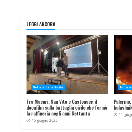
LEGGI ANCORA
Notizie dalla Sicilia
Notizie 
Tra Macari, San Vito e Custonaci: il
Palermo,
docufilm sulla battaglia civile che fermò
kalashnik
la raffineria negli anni Settanta
11 giug
15 giugno 2026