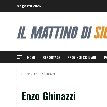
Skip
8 agosto 2026
to
content
HOME
REPORTAGE
PROVINCE SICILIANE
P
Home
Enzo Ghinazzi
Enzo Ghinazzi