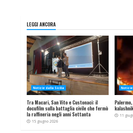
LEGGI ANCORA
Notizie dalla Sicilia
Notizie 
Tra Macari, San Vito e Custonaci: il
Palermo,
docufilm sulla battaglia civile che fermò
kalashnik
la raffineria negli anni Settanta
11 giug
15 giugno 2026