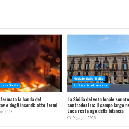
Notizie dalla Sicilia
dalla Sicilia
Politica & retroscena
 fermata la banda del
La Sicilia del voto locale scuote 
ov e degli incendi: otto fermi
centrodestra: il campo largo re
Luca resta ago della bilancia
no 2026
9 giugno 2026