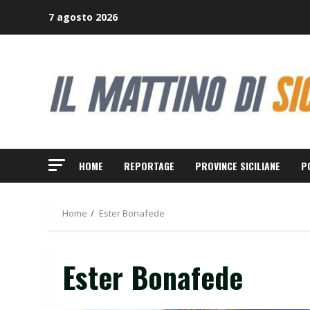
Skip
7 agosto 2026
to
content
HOME
REPORTAGE
PROVINCE SICILIANE
P
Home
Ester Bonafede
Ester Bonafede