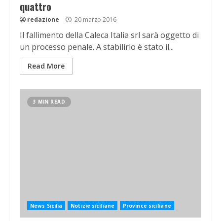
quattro
redazione
20 marzo 2016
Il fallimento della Caleca Italia srl sarà oggetto di
un processo penale. A stabilirlo è stato il...
Read More
3 MIN READ
News Sicilia
Notizie siciliane
Province siciliane