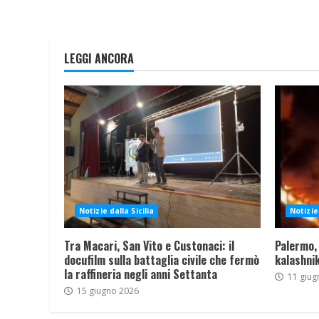
LEGGI ANCORA
Notizie dalla Sicilia
Notizie 
Tra Macari, San Vito e Custonaci: il
Palermo,
docufilm sulla battaglia civile che fermò
kalashnik
la raffineria negli anni Settanta
11 giug
15 giugno 2026