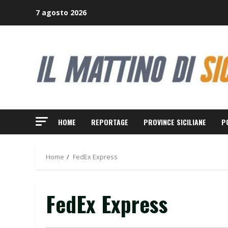
Skip
7 agosto 2026
to
content
HOME
REPORTAGE
PROVINCE SICILIANE
P
Home
FedEx Express
FedEx Express