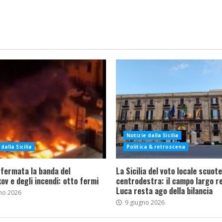
Notizie dalla Sicilia
dalla Sicilia
Politica & retroscena
 fermata la banda del
La Sicilia del voto locale scuote 
ov e degli incendi: otto fermi
centrodestra: il campo largo re
Luca resta ago della bilancia
no 2026
9 giugno 2026