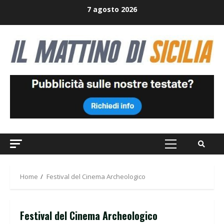
Skip
7 agosto 2026
to
content
Primary
Menu
Home
Festival del Cinema Archeologico
Festival del Cinema Archeologico