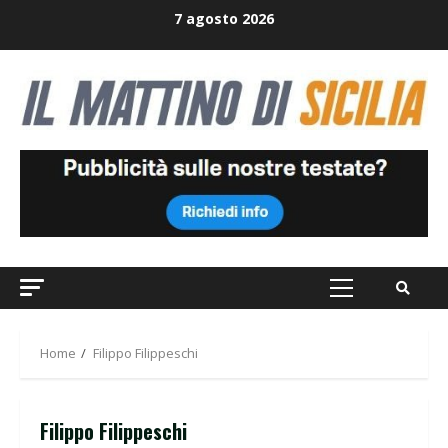
Skip
7 agosto 2026
to
content
Primary
Menu
Home
Filippo Filippeschi
Filippo Filippeschi