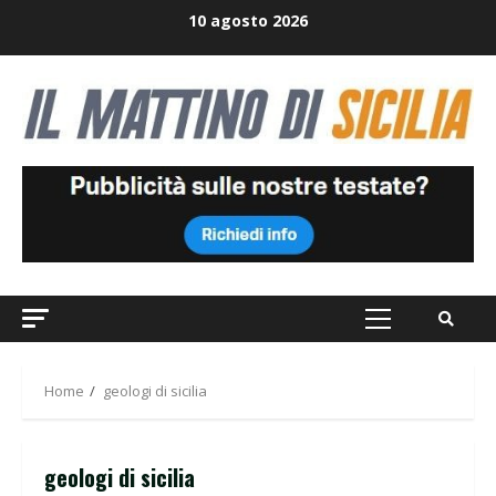
Skip
10 agosto 2026
to
content
Primary
Menu
Home
geologi di sicilia
geologi di sicilia