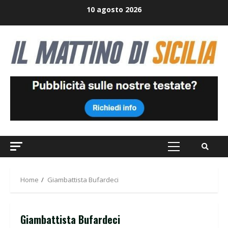
Skip
10 agosto 2026
to
content
Primary
Menu
Home
Giambattista Bufardeci
Giambattista Bufardeci