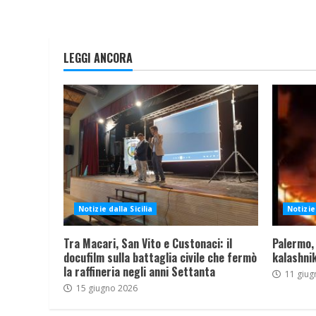
LEGGI ANCORA
Notizie dalla Sicilia
Notizie 
Tra Macari, San Vito e Custonaci: il
Palermo,
docufilm sulla battaglia civile che fermò
kalashnik
la raffineria negli anni Settanta
11 giug
15 giugno 2026