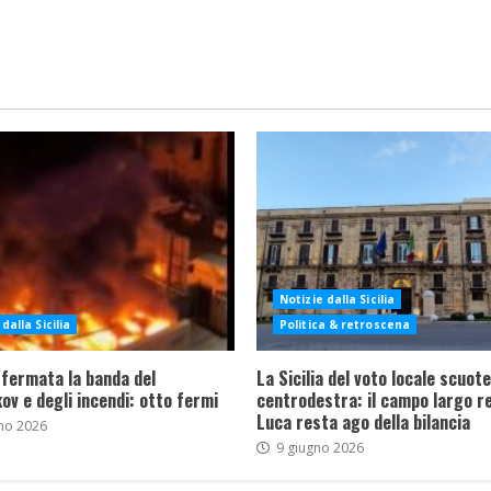
Notizie dalla Sicilia
dalla Sicilia
Politica & retroscena
 fermata la banda del
La Sicilia del voto locale scuote 
ov e degli incendi: otto fermi
centrodestra: il campo largo re
Luca resta ago della bilancia
no 2026
9 giugno 2026