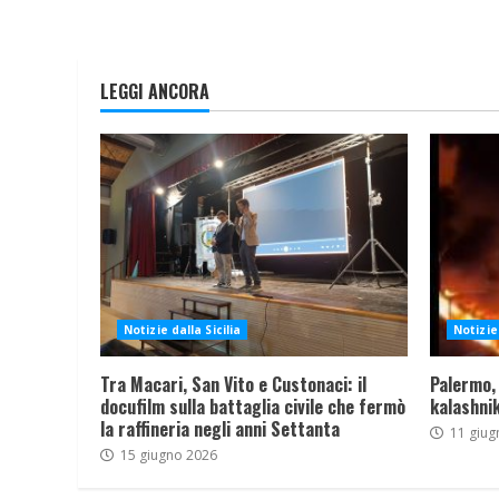
LEGGI ANCORA
Notizie dalla Sicilia
Notizie 
Tra Macari, San Vito e Custonaci: il
Palermo,
docufilm sulla battaglia civile che fermò
kalashnik
la raffineria negli anni Settanta
11 giug
15 giugno 2026