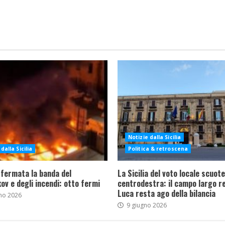
Notizie dalla Sicilia
dalla Sicilia
Politica & retroscena
 fermata la banda del
La Sicilia del voto locale scuote 
ov e degli incendi: otto fermi
centrodestra: il campo largo re
Luca resta ago della bilancia
no 2026
9 giugno 2026