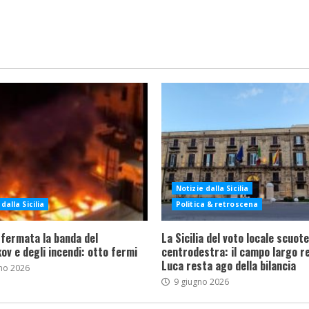
Notizie dalla Sicilia
dalla Sicilia
Politica & retroscena
 fermata la banda del
La Sicilia del voto locale scuote 
ov e degli incendi: otto fermi
centrodestra: il campo largo re
Luca resta ago della bilancia
no 2026
9 giugno 2026