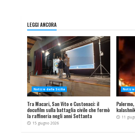
LEGGI ANCORA
Notizie dalla Sicilia
Notizie 
Tra Macari, San Vito e Custonaci: il
Palermo,
docufilm sulla battaglia civile che fermò
kalashnik
la raffineria negli anni Settanta
11 giug
15 giugno 2026