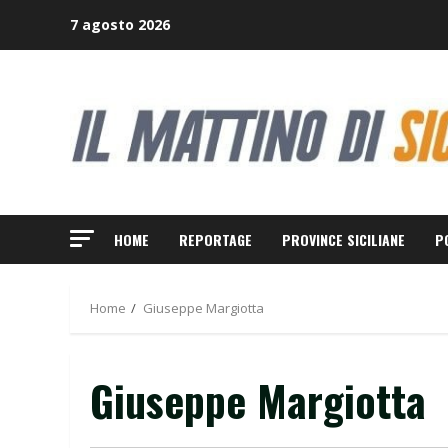
Skip
7 agosto 2026
to
content
HOME
REPORTAGE
PROVINCE SICILIANE
P
Home
Giuseppe Margiotta
Giuseppe Margiotta