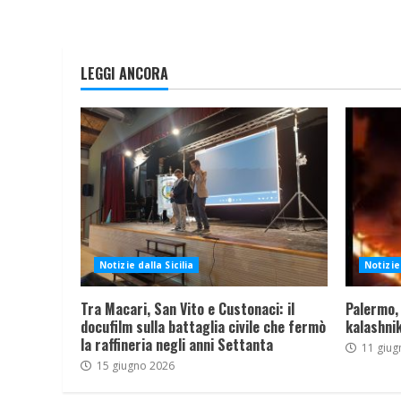
LEGGI ANCORA
Notizie dalla Sicilia
Notizie 
Tra Macari, San Vito e Custonaci: il
Palermo,
docufilm sulla battaglia civile che fermò
kalashnik
la raffineria negli anni Settanta
11 giug
15 giugno 2026