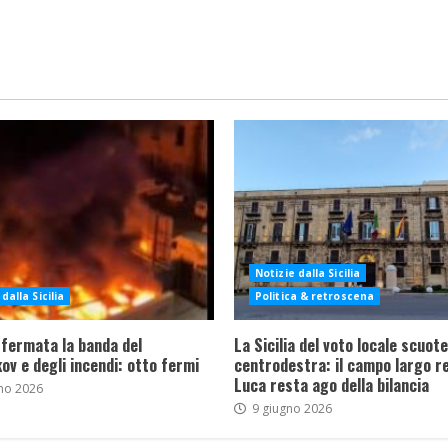
Notizie dalla Sicilia
dalla Sicilia
Politica & retroscena
 fermata la banda del
La Sicilia del voto locale scuote 
ov e degli incendi: otto fermi
centrodestra: il campo largo re
Luca resta ago della bilancia
no 2026
9 giugno 2026