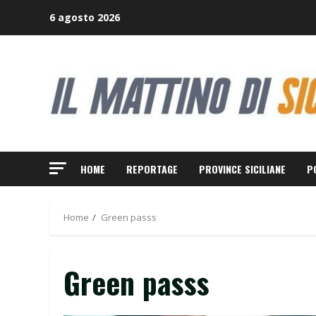
Skip
6 agosto 2026
to
content
HOME
REPORTAGE
PROVINCE SICILIANE
P
Home
Green passs
Green passs