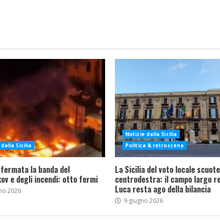
Notizie dalla Sicilia
dalla Sicilia
Politica & retroscena
 fermata la banda del
La Sicilia del voto locale scuote 
ov e degli incendi: otto fermi
centrodestra: il campo largo re
Luca resta ago della bilancia
no 2026
9 giugno 2026