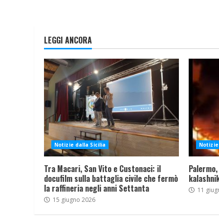
LEGGI ANCORA
Notizie dalla Sicilia
Notizie 
Tra Macari, San Vito e Custonaci: il
Palermo,
docufilm sulla battaglia civile che fermò
kalashnik
la raffineria negli anni Settanta
11 giug
15 giugno 2026