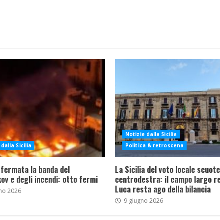
Notizie dalla Sicilia
dalla Sicilia
Politica & retroscena
 fermata la banda del
La Sicilia del voto locale scuote 
ov e degli incendi: otto fermi
centrodestra: il campo largo re
Luca resta ago della bilancia
no 2026
9 giugno 2026