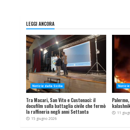
LEGGI ANCORA
Notizie dalla Sicilia
Notizie 
Tra Macari, San Vito e Custonaci: il
Palermo,
docufilm sulla battaglia civile che fermò
kalashnik
la raffineria negli anni Settanta
11 giug
15 giugno 2026