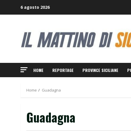
Skip
6 agosto 2026
to
content
HOME
REPORTAGE
PROVINCE SICILIANE
P
Home
Guadagna
Guadagna