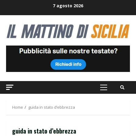
Skip
7 agosto 2026
to
content
Primary
Menu
Home
guida in stato d’ebbrezza
guida in stato d’ebbrezza