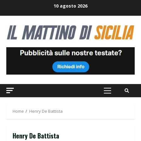
Skip
10 agosto 2026
to
content
Primary
Menu
Home
Henry De Battista
Henry De Battista