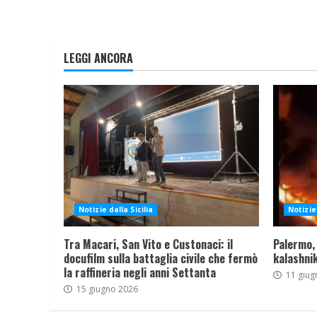
LEGGI ANCORA
Notizie dalla Sicilia
Notizie 
Tra Macari, San Vito e Custonaci: il
Palermo,
docufilm sulla battaglia civile che fermò
kalashnik
la raffineria negli anni Settanta
11 giug
15 giugno 2026