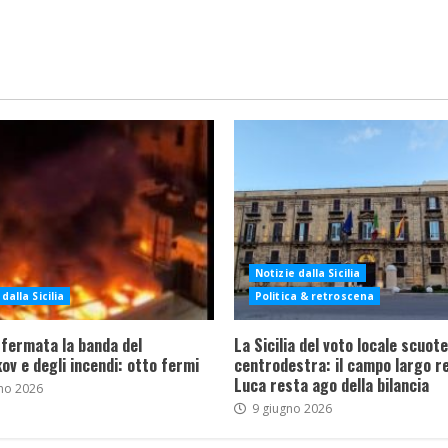
Notizie dalla Sicilia
dalla Sicilia
Politica & retroscena
 fermata la banda del
La Sicilia del voto locale scuote 
ov e degli incendi: otto fermi
centrodestra: il campo largo re
Luca resta ago della bilancia
no 2026
9 giugno 2026