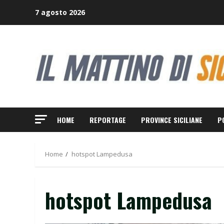
Skip
7 agosto 2026
to
content
HOME
REPORTAGE
PROVINCE SICILIANE
P
Home
hotspot Lampedusa
hotspot Lampedusa