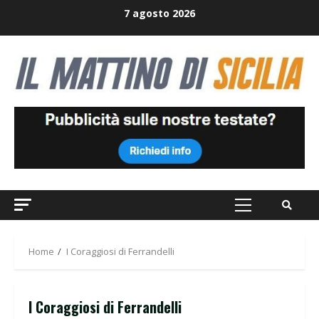
Skip
7 agosto 2026
to
content
Primary
Menu
Home
I Coraggiosi di Ferrandelli
I Coraggiosi di Ferrandelli