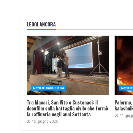
LEGGI ANCORA
Notizie dalla Sicilia
Notizie 
Tra Macari, San Vito e Custonaci: il
Palermo,
docufilm sulla battaglia civile che fermò
kalashnik
la raffineria negli anni Settanta
11 giug
15 giugno 2026