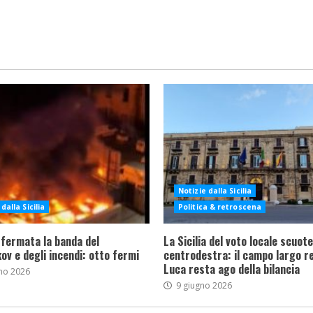
Notizie dalla Sicilia
dalla Sicilia
Politica & retroscena
 fermata la banda del
La Sicilia del voto locale scuote 
ov e degli incendi: otto fermi
centrodestra: il campo largo re
Luca resta ago della bilancia
no 2026
9 giugno 2026