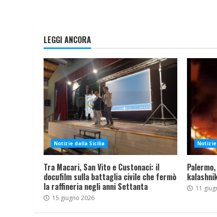
LEGGI ANCORA
Notizie dalla Sicilia
Notizie 
Tra Macari, San Vito e Custonaci: il
Palermo,
docufilm sulla battaglia civile che fermò
kalashnik
la raffineria negli anni Settanta
11 giug
15 giugno 2026