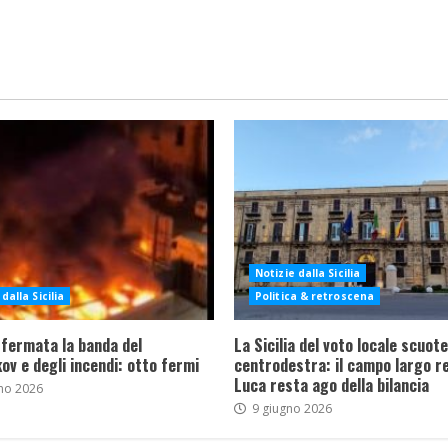
Notizie dalla Sicilia
dalla Sicilia
Politica & retroscena
 fermata la banda del
La Sicilia del voto locale scuote 
ov e degli incendi: otto fermi
centrodestra: il campo largo re
Luca resta ago della bilancia
no 2026
9 giugno 2026