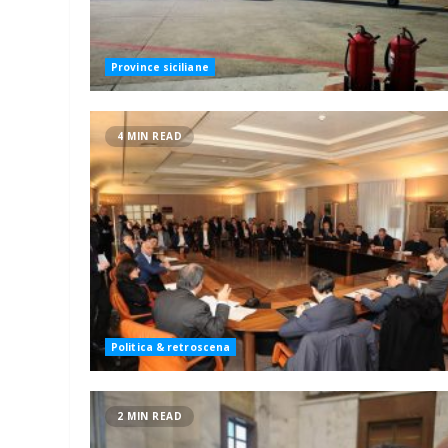
Province siciliane
4 MIN READ
Politica & retroscena
2 MIN READ