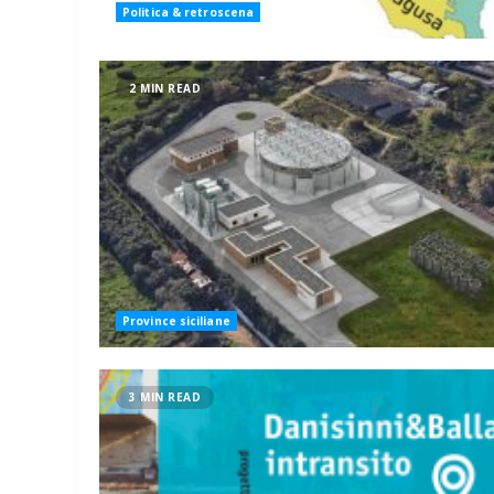
Politica & retroscena
2 MIN READ
Province siciliane
3 MIN READ