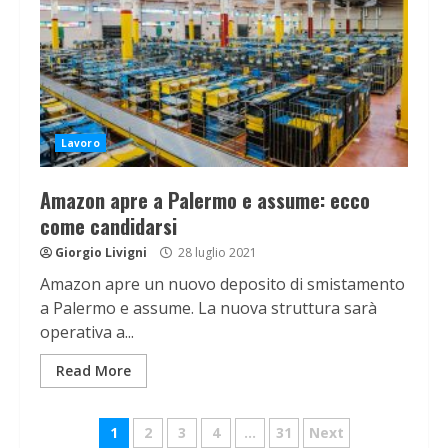
Lavoro
Amazon apre a Palermo e assume: ecco
come candidarsi
Giorgio Livigni
28 luglio 2021
Amazon apre un nuovo deposito di smistamento
a Palermo e assume. La nuova struttura sarà
operativa a...
Read More
Navigazione
1
2
3
4
…
31
Next