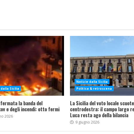
Notizie dalla Sicilia
dalla Sicilia
Politica & retroscena
 fermata la banda del
La Sicilia del voto locale scuote 
ov e degli incendi: otto fermi
centrodestra: il campo largo re
Luca resta ago della bilancia
no 2026
9 giugno 2026