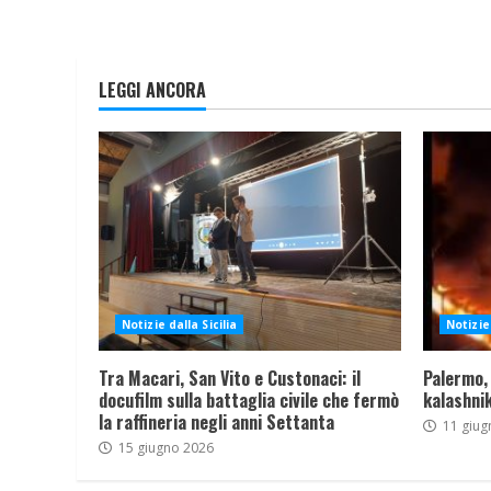
LEGGI ANCORA
Notizie dalla Sicilia
Notizie 
Tra Macari, San Vito e Custonaci: il
Palermo,
docufilm sulla battaglia civile che fermò
kalashnik
la raffineria negli anni Settanta
11 giug
15 giugno 2026