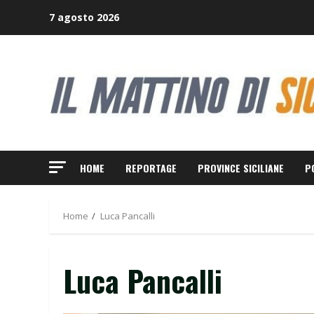
Skip
7 agosto 2026
to
content
HOME
REPORTAGE
PROVINCE SICILIANE
P
Home
Luca Pancalli
Luca Pancalli