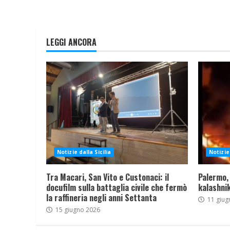
LEGGI ANCORA
Notizie dalla Sicilia
Notizie 
Tra Macari, San Vito e Custonaci: il
Palermo,
docufilm sulla battaglia civile che fermò
kalashnik
la raffineria negli anni Settanta
11 giug
15 giugno 2026