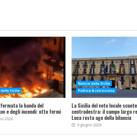
Notizie dalla Sicilia
dalla Sicilia
Politica & retroscena
 fermata la banda del
La Sicilia del voto locale scuote 
ov e degli incendi: otto fermi
centrodestra: il campo largo re
Luca resta ago della bilancia
no 2026
9 giugno 2026