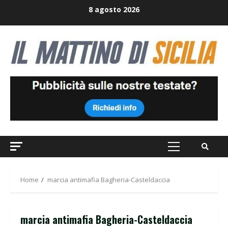
Skip
8 agosto 2026
to
content
Primary
Menu
Home
marcia antimafia Bagheria-Casteldaccia
marcia antimafia Bagheria-Casteldaccia