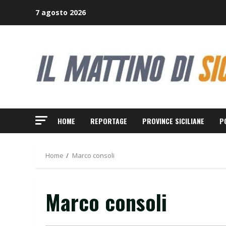
Skip
7 agosto 2026
to
content
HOME
REPORTAGE
PROVINCE SICILIANE
P
Home
Marco consoli
Marco consoli