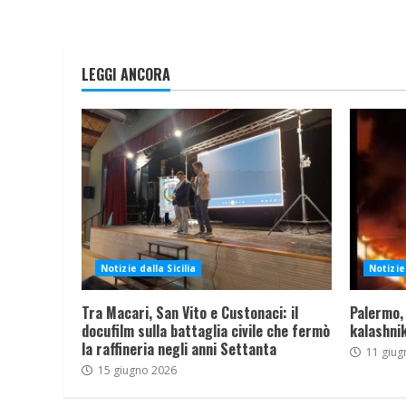
LEGGI ANCORA
Notizie dalla Sicilia
Notizie 
Tra Macari, San Vito e Custonaci: il
Palermo,
docufilm sulla battaglia civile che fermò
kalashnik
la raffineria negli anni Settanta
11 giug
15 giugno 2026