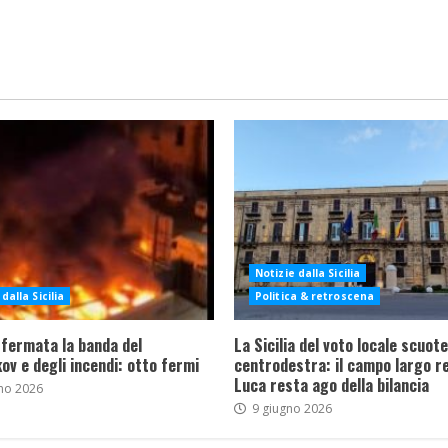
Notizie dalla Sicilia
dalla Sicilia
Politica & retroscena
 fermata la banda del
La Sicilia del voto locale scuote 
ov e degli incendi: otto fermi
centrodestra: il campo largo re
Luca resta ago della bilancia
no 2026
9 giugno 2026