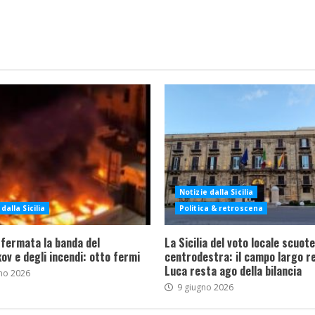
Notizie dalla Sicilia
dalla Sicilia
Politica & retroscena
 fermata la banda del
La Sicilia del voto locale scuote 
ov e degli incendi: otto fermi
centrodestra: il campo largo re
Luca resta ago della bilancia
no 2026
9 giugno 2026