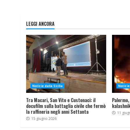
LEGGI ANCORA
Notizie dalla Sicilia
Notizie 
Tra Macari, San Vito e Custonaci: il
Palermo,
docufilm sulla battaglia civile che fermò
kalashnik
la raffineria negli anni Settanta
11 giug
15 giugno 2026