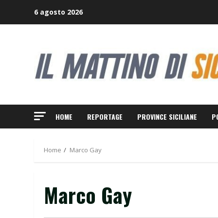
Skip
6 agosto 2026
to
content
HOME
REPORTAGE
PROVINCE SICILIANE
P
Home
Marco Gay
Marco Gay