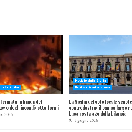
Notizie dalla Sicilia
dalla Sicilia
Politica & retroscena
 fermata la banda del
La Sicilia del voto locale scuote 
ov e degli incendi: otto fermi
centrodestra: il campo largo re
Luca resta ago della bilancia
no 2026
9 giugno 2026