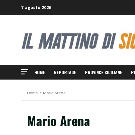
Skip
7 agosto 2026
to
content
HOME
REPORTAGE
PROVINCE SICILIANE
P
Home
Mario Arena
Mario Arena