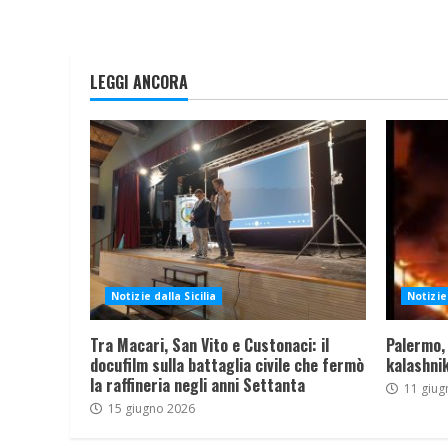
LEGGI ANCORA
Notizie dalla Sicilia
Notizie 
Tra Macari, San Vito e Custonaci: il
Palermo,
docufilm sulla battaglia civile che fermò
kalashnik
la raffineria negli anni Settanta
11 giug
15 giugno 2026