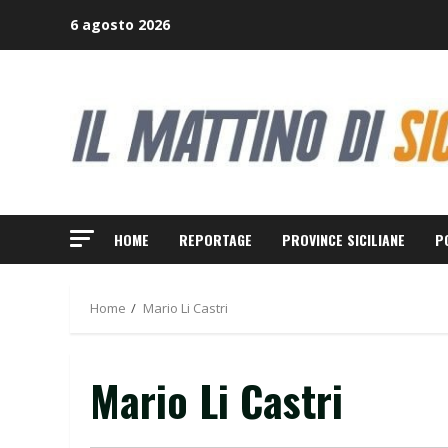
Skip
6 agosto 2026
to
content
HOME
REPORTAGE
PROVINCE SICILIANE
P
Home
Mario Li Castri
Mario Li Castri