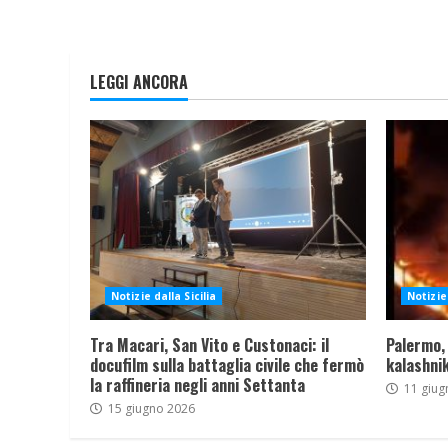
LEGGI ANCORA
Notizie dalla Sicilia
Notizie 
Tra Macari, San Vito e Custonaci: il
Palermo,
docufilm sulla battaglia civile che fermò
kalashnik
la raffineria negli anni Settanta
11 giug
15 giugno 2026