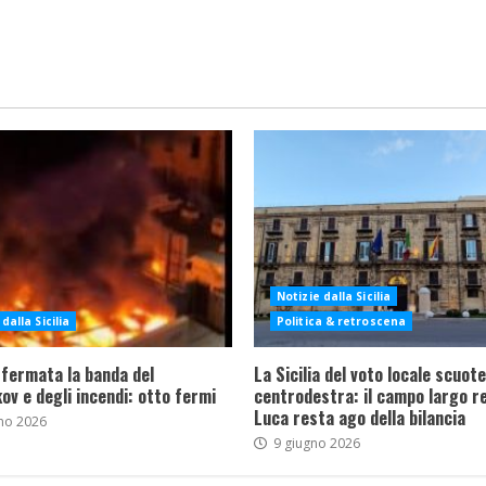
Notizie dalla Sicilia
dalla Sicilia
Politica & retroscena
 fermata la banda del
La Sicilia del voto locale scuote 
ov e degli incendi: otto fermi
centrodestra: il campo largo re
Luca resta ago della bilancia
no 2026
9 giugno 2026