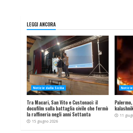
LEGGI ANCORA
Notizie dalla Sicilia
Notizie 
Tra Macari, San Vito e Custonaci: il
Palermo,
docufilm sulla battaglia civile che fermò
kalashnik
la raffineria negli anni Settanta
11 giug
15 giugno 2026