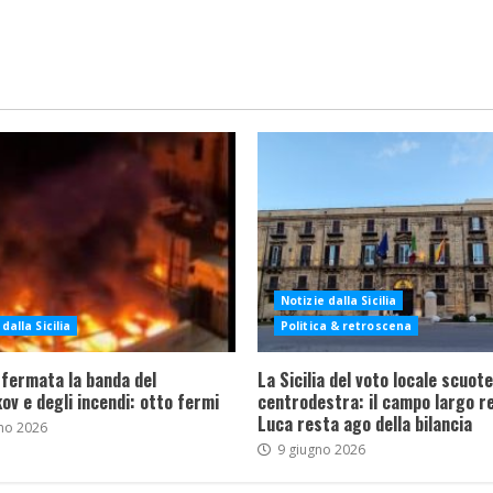
Notizie dalla Sicilia
dalla Sicilia
Politica & retroscena
 fermata la banda del
La Sicilia del voto locale scuote 
ov e degli incendi: otto fermi
centrodestra: il campo largo re
Luca resta ago della bilancia
no 2026
9 giugno 2026