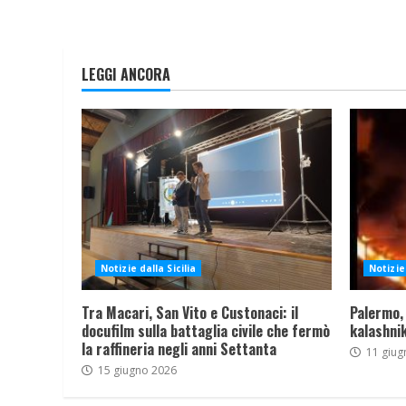
LEGGI ANCORA
Notizie dalla Sicilia
Notizie 
Tra Macari, San Vito e Custonaci: il
Palermo,
docufilm sulla battaglia civile che fermò
kalashnik
la raffineria negli anni Settanta
11 giug
15 giugno 2026