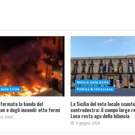
Notizie dalla Sicilia
dalla Sicilia
Politica & retroscena
 fermata la banda del
La Sicilia del voto locale scuote 
ov e degli incendi: otto fermi
centrodestra: il campo largo re
Luca resta ago della bilancia
no 2026
9 giugno 2026