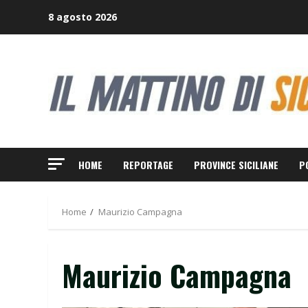
Skip
8 agosto 2026
to
content
HOME
REPORTAGE
PROVINCE SICILIANE
P
Home
Maurizio Campagna
Maurizio Campagna