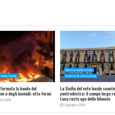
Notizie dalla Sicilia
dalla Sicilia
Politica & retroscena
 fermata la banda del
La Sicilia del voto locale scuote 
ov e degli incendi: otto fermi
centrodestra: il campo largo re
Luca resta ago della bilancia
no 2026
9 giugno 2026