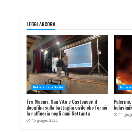
LEGGI ANCORA
Notizie dalla Sicilia
Notizie 
Tra Macari, San Vito e Custonaci: il
Palermo,
docufilm sulla battaglia civile che fermò
kalashnik
la raffineria negli anni Settanta
11 giug
15 giugno 2026