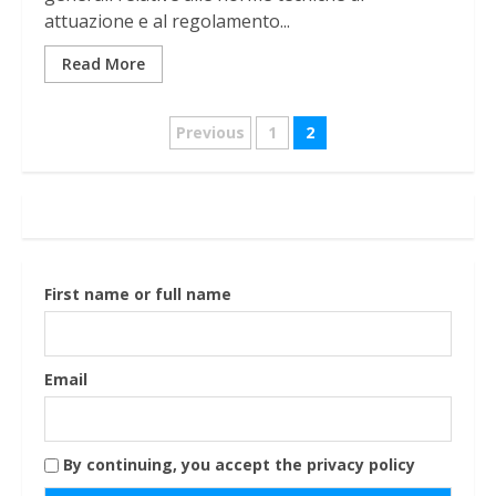
attuazione e al regolamento...
Read More
Navigazione
Previous
1
2
articoli
First name or full name
Email
By continuing, you accept the privacy policy