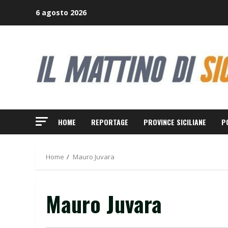
Skip
6 agosto 2026
to
content
HOME
REPORTAGE
PROVINCE SICILIANE
P
Home
Mauro Juvara
Mauro Juvara