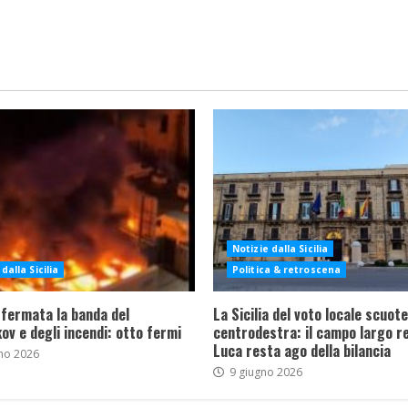
Notizie dalla Sicilia
dalla Sicilia
Politica & retroscena
 fermata la banda del
La Sicilia del voto locale scuote 
ov e degli incendi: otto fermi
centrodestra: il campo largo re
Luca resta ago della bilancia
no 2026
9 giugno 2026