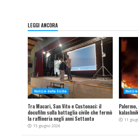
LEGGI ANCORA
Notizie dalla Sicilia
Notizie 
Tra Macari, San Vito e Custonaci: il
Palermo,
docufilm sulla battaglia civile che fermò
kalashnik
la raffineria negli anni Settanta
11 giug
15 giugno 2026