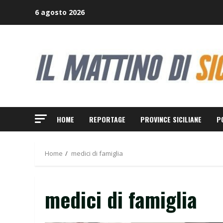
Skip
6 agosto 2026
to
content
HOME
REPORTAGE
PROVINCE SICILIANE
P
Home
medici di famiglia
medici di famiglia