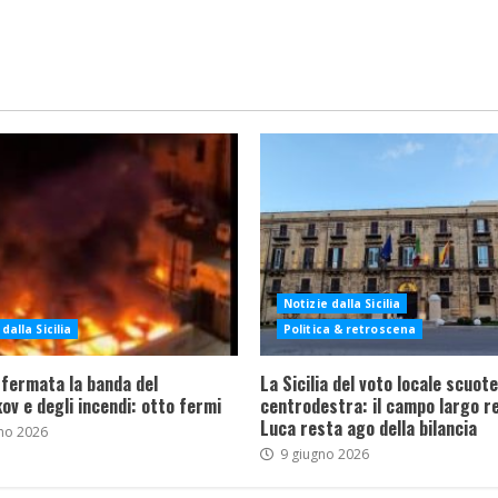
Notizie dalla Sicilia
dalla Sicilia
Politica & retroscena
 fermata la banda del
La Sicilia del voto locale scuote 
ov e degli incendi: otto fermi
centrodestra: il campo largo re
Luca resta ago della bilancia
no 2026
9 giugno 2026