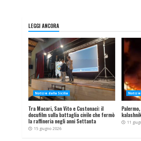
LEGGI ANCORA
Notizie dalla Sicilia
Notizie 
Tra Macari, San Vito e Custonaci: il
Palermo,
docufilm sulla battaglia civile che fermò
kalashnik
la raffineria negli anni Settanta
11 giug
15 giugno 2026