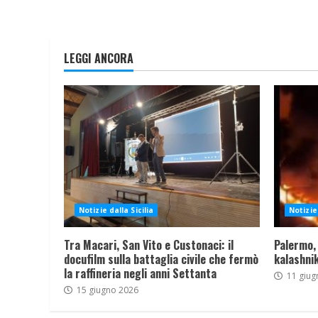
LEGGI ANCORA
Notizie dalla Sicilia
Notizie 
Tra Macari, San Vito e Custonaci: il
Palermo,
docufilm sulla battaglia civile che fermò
kalashnik
la raffineria negli anni Settanta
11 giug
15 giugno 2026