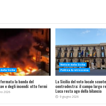
Notizie dalla Sicilia
dalla Sicilia
Politica & retroscena
 fermata la banda del
La Sicilia del voto locale scuote 
ov e degli incendi: otto fermi
centrodestra: il campo largo re
Luca resta ago della bilancia
no 2026
9 giugno 2026