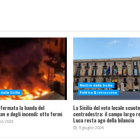
Notizie dalla Sicilia
dalla Sicilia
Politica & retroscena
 fermata la banda del
La Sicilia del voto locale scuote 
ov e degli incendi: otto fermi
centrodestra: il campo largo re
Luca resta ago della bilancia
no 2026
9 giugno 2026