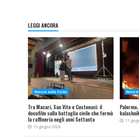
LEGGI ANCORA
Notizie dalla Sicilia
Notizie 
Tra Macari, San Vito e Custonaci: il
Palermo,
docufilm sulla battaglia civile che fermò
kalashnik
la raffineria negli anni Settanta
11 giug
15 giugno 2026