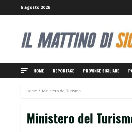
Skip
6 agosto 2026
to
content
HOME
REPORTAGE
PROVINCE SICILIANE
P
Home
Ministero del Turismo
Ministero del Turism