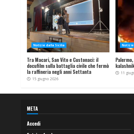
Notizie dalla Sicilia
Notizie 
Tra Macari, San Vito e Custonaci: il
Palermo,
docufilm sulla battaglia civile che fermò
kalashnik
la raffineria negli anni Settanta
11 giug
15 giugno 2026
META
Accedi