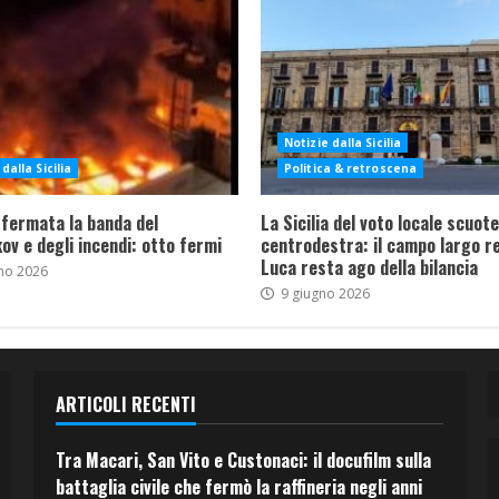
Notizie dalla Sicilia
dalla Sicilia
Politica & retroscena
 fermata la banda del
La Sicilia del voto locale scuote 
ov e degli incendi: otto fermi
centrodestra: il campo largo re
Luca resta ago della bilancia
no 2026
9 giugno 2026
ARTICOLI RECENTI
Tra Macari, San Vito e Custonaci: il docufilm sulla
battaglia civile che fermò la raffineria negli anni