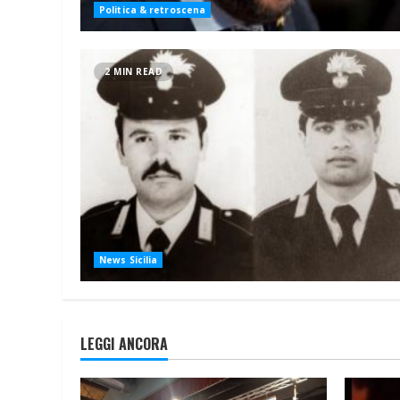
Politica & retroscena
2 MIN READ
News Sicilia
LEGGI ANCORA