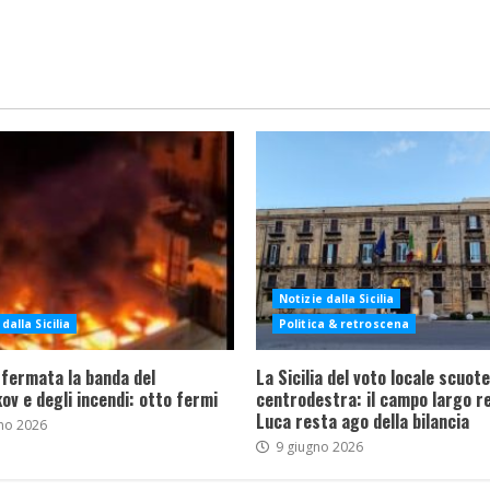
Notizie dalla Sicilia
dalla Sicilia
Politica & retroscena
 fermata la banda del
La Sicilia del voto locale scuote 
ov e degli incendi: otto fermi
centrodestra: il campo largo re
Luca resta ago della bilancia
no 2026
9 giugno 2026