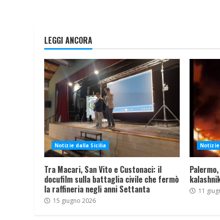
LEGGI ANCORA
Notizie dalla Sicilia
Notizie 
Tra Macari, San Vito e Custonaci: il
Palermo,
docufilm sulla battaglia civile che fermò
kalashnik
la raffineria negli anni Settanta
11 giug
15 giugno 2026